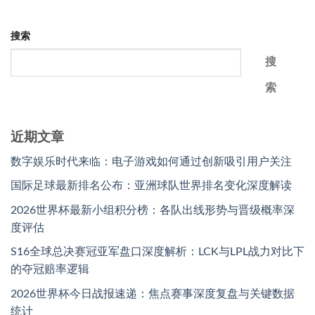
搜索
搜
索
近期文章
数字娱乐时代来临：电子游戏如何通过创新吸引用户关注
国际足球最新排名公布：亚洲球队世界排名变化深度解读
2026世界杯最新小组积分榜：各队出线形势与晋级概率深
度评估
S16全球总决赛冠亚军盘口深度解析：LCK与LPL战力对比下
的夺冠赔率逻辑
2026世界杯今日战报速递：焦点赛事深度复盘与关键数据
统计