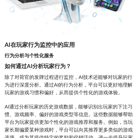
AI在玩家行为监控中的应用
行为分析与个性化服务
如何通过AI分析玩家行为？
除了对荷官的发牌过程进行监控，AI技术还能够对玩家的行
为进行深度分析。通过AI的行为分析，平台可以更好地理解
玩家的游戏习惯和偏好，从而提供个性化的游戏体验。
AI通过分析玩家的历史游戏数据，能够识别出玩家的下注习
惯、游戏频率、偏好的游戏类型等信息。这些数据能够帮助
平台为玩家提供更加个性化的游戏推荐和服务。例如，当玩
家长期偏爱某种游戏时，平台可以向其推荐更多类似的游戏
选项，或为其提供特定的奖励和促销活动，进一步提升玩家