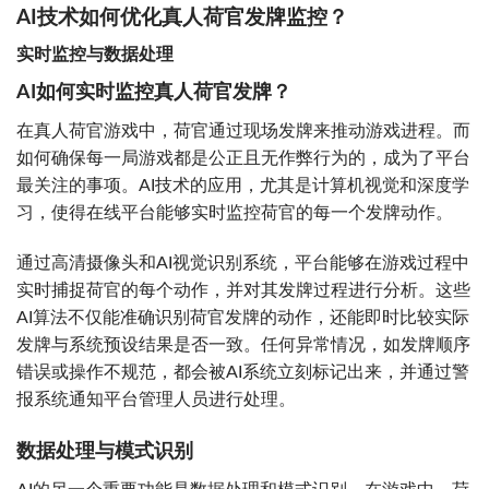
AI技术如何优化真人荷官发牌监控？
实时监控与数据处理
AI如何实时监控真人荷官发牌？
在真人荷官游戏中，荷官通过现场发牌来推动游戏进程。而
如何确保每一局游戏都是公正且无作弊行为的，成为了平台
最关注的事项。AI技术的应用，尤其是计算机视觉和深度学
习，使得在线平台能够实时监控荷官的每一个发牌动作。
通过高清摄像头和AI视觉识别系统，平台能够在游戏过程中
实时捕捉荷官的每个动作，并对其发牌过程进行分析。这些
AI算法不仅能准确识别荷官发牌的动作，还能即时比较实际
发牌与系统预设结果是否一致。任何异常情况，如发牌顺序
错误或操作不规范，都会被AI系统立刻标记出来，并通过警
报系统通知平台管理人员进行处理。
数据处理与模式识别