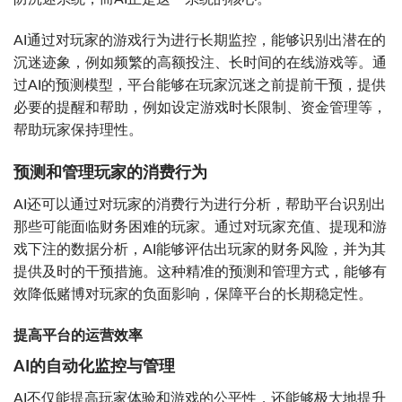
AI通过对玩家的游戏行为进行长期监控，能够识别出潜在的
沉迷迹象，例如频繁的高额投注、长时间的在线游戏等。通
过AI的预测模型，平台能够在玩家沉迷之前提前干预，提供
必要的提醒和帮助，例如设定游戏时长限制、资金管理等，
帮助玩家保持理性。
预测和管理玩家的消费行为
AI还可以通过对玩家的消费行为进行分析，帮助平台识别出
那些可能面临财务困难的玩家。通过对玩家充值、提现和游
戏下注的数据分析，AI能够评估出玩家的财务风险，并为其
提供及时的干预措施。这种精准的预测和管理方式，能够有
效降低赌博对玩家的负面影响，保障平台的长期稳定性。
提高平台的运营效率
AI的自动化监控与管理
AI不仅能提高玩家体验和游戏的公平性，还能够极大地提升