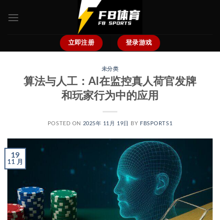
跳
到
内
容
立即注册
登录游戏
未分类
算法与人工：AI在监控真人荷官发牌
和玩家行为中的应用
POSTED ON
2025年 11月 19日
BY
FBSPORTS1
19
11 月