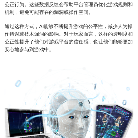
公正行为。这些数据反馈会帮助平台管理员优化游戏规则和
机制，避免可能存在的漏洞或操作空间。
通过这种方式，AI能够不断提升游戏的公平性，减少人为操
作错误或技术漏洞的影响。对于玩家而言，这样的透明度和
公正性提升了他们对游戏平台的信任感，也让他们能够更加
安心地参与到游戏中。