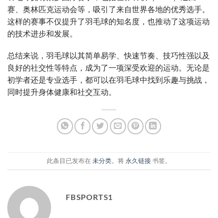
赛、奥林匹克运动会等，吸引了来自世界各地的优秀选手。
这样的赛事不仅提升了羽毛球的知名度，也推动了这项运动
的技术进步和发展。
总结来说，羽毛球以其简单易学、快速节奏、技巧性强以及
良好的社交性等特点，成为了一项深受欢迎的运动。无论是
初学者还是专业选手，都可以在羽毛球中找到乐趣与挑战，
同时提升身体健康和社交互动。
此条目已发布在
未分类
。将
永久链接
书签。
FBSPORTS1