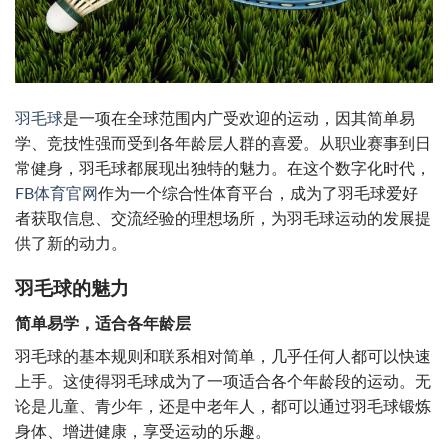
羽毛球
是一项在全球范围内广受欢迎的运动，因其简单易
学、竞技性强而受到各年龄层人群的喜爱。从职业赛事到日
常健身，羽毛球都展现出独特的魅力。在这个数字化时代，
FB体育官网
作为一个综合性体育平台，成为了羽毛球爱好
者获取信息、交流经验的理想场所，为羽毛球运动的发展提
供了新的动力。
羽毛球的魅力
简单易学，适合各年龄层
羽毛球的基本规则和联系相对简单，几乎任何人都可以快速
上手。这使得羽毛球成为了一项适合各个年龄段的运动。无
论是儿童、青少年，还是中老年人，都可以通过羽毛球锻炼
身体、增进健康，享受运动的乐趣。