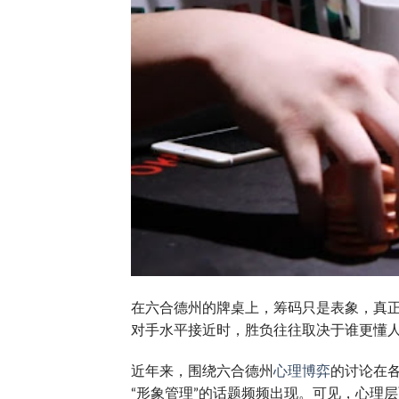
在六合德州的牌桌上，筹码只是表象，真
对手水平接近时，胜负往往取决于谁更懂
近年来，围绕六合德州
心理博弈
的讨论在
“形象管理”的话题频频出现。可见，心理