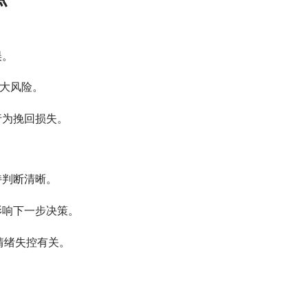
误。
扩大风险。
行为挽回损失。
持判断清晰。
影响下一步决策。
情绪失控有关。