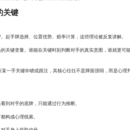
的关键
密。起手牌选择、位置优势、赔率计算，这些理论被反复讲解。
负的关键变量。谁能在关键时刻判断对手的真实意图，谁就更可
析某一手关键诈唬或跟注，其核心往往不是牌面强弱，而是心理
法看到对手的底牌，只能通过行为推断。
节都构成心理线索。