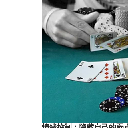
情绪控制：隐藏自己的弱