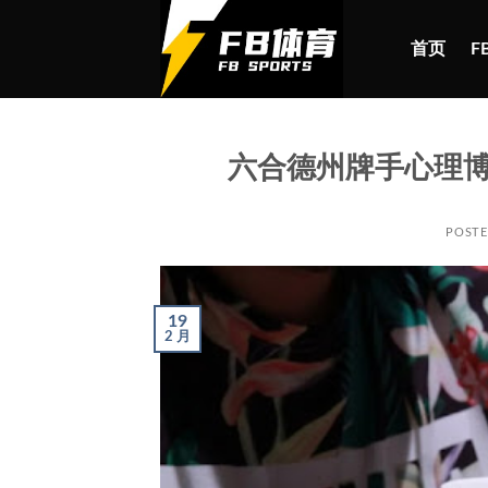
跳
到
首页
F
内
容
六合德州牌手心理
POST
19
2 月