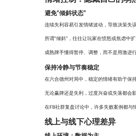
避免“倾斜状态”
连续失利容易引发情绪波动，导致决策失
所谓“倾斜”，往往让玩家在愤怒或焦虑中
成熟牌手懂得暂停、调整，而不是用激进
保持冷静与节奏稳定
在六合德州对局中，稳定的情绪有助于保
无论赢牌还是失利，过度兴奋或失落都会
在FB社群复盘讨论中，许多失败案例都与
线上与线下心理差异