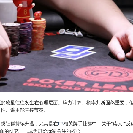
正的较量往往发生在心理层面。牌力计算、概率判断固然重要，
人性、谁更能掌控节奏。
各类社群持续升温，尤其是在
FB
相关牌手社群中，关于“读人”“反
层面的研究，已成为进阶玩家关注的核心。