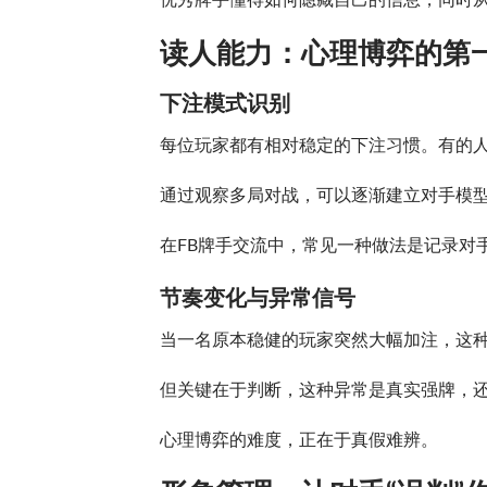
优秀牌手懂得如何隐藏自己的信息，同时
读人能力：心理博弈的第
下注模式识别
每位玩家都有相对稳定的下注习惯。有的
通过观察多局对战，可以逐渐建立对手模
在FB牌手交流中，常见一种做法是记录对
节奏变化与异常信号
当一名原本稳健的玩家突然大幅加注，这种
但关键在于判断，这种异常是真实强牌，
心理博弈的难度，正在于真假难辨。