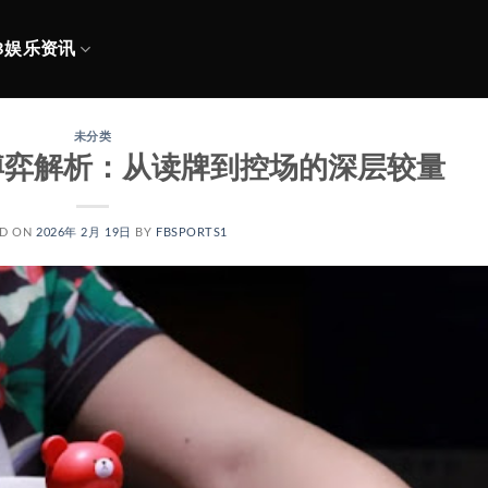
B娱乐资讯
未分类
博弈解析：从读牌到控场的深层较量
ED ON
2026年 2月 19日
BY
FBSPORTS1