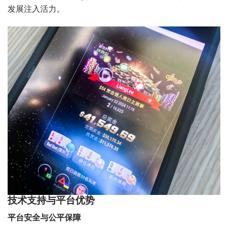
发展注入活力。
技术支持与平台优势
平台安全与公平保障