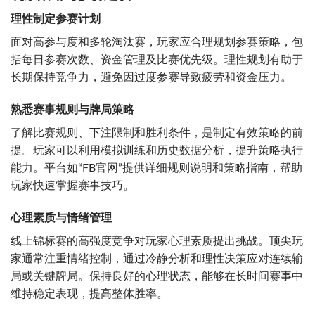
理性制定参赛计划
面对高参与度和多轮淘汰赛，玩家应合理规划参赛策略，包
括每日参赛次数、资金管理及比赛优先级。理性规划有助于
长期保持竞争力，避免因过度参赛导致疲劳和资金压力。
熟悉赛事规则与牌局策略
了解比赛规则、下注限制和胜利条件，是制定有效策略的前
提。玩家可以利用模拟训练和历史数据分析，提升策略执行
能力。平台如“FB官网”提供详细规则说明和策略指南，帮助
玩家快速掌握赛事技巧。
心理素质与情绪管理
线上锦标赛的高强度竞争对玩家心理素质提出挑战。顶尖玩
家通常注重情绪控制，通过冷静分析和理性决策应对连续输
局或关键牌局。保持良好的心理状态，能够在长时间赛事中
维持稳定表现，提高整体胜率。