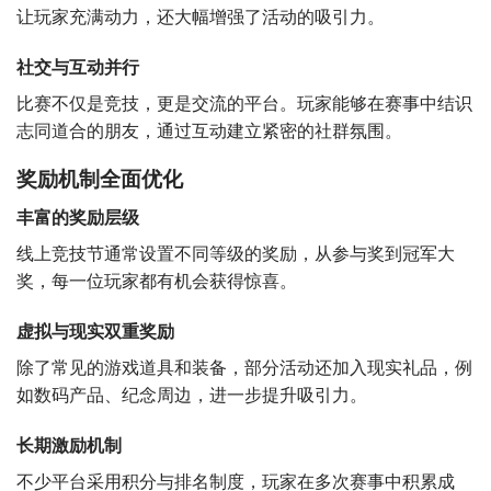
让玩家充满动力，还大幅增强了活动的吸引力。
社交与互动并行
比赛不仅是竞技，更是交流的平台。玩家能够在赛事中结识
志同道合的朋友，通过互动建立紧密的社群氛围。
奖励机制全面优化
丰富的奖励层级
线上竞技节通常设置不同等级的奖励，从参与奖到冠军大
奖，每一位玩家都有机会获得惊喜。
虚拟与现实双重奖励
除了常见的游戏道具和装备，部分活动还加入现实礼品，例
如数码产品、纪念周边，进一步提升吸引力。
长期激励机制
不少平台采用积分与排名制度，玩家在多次赛事中积累成