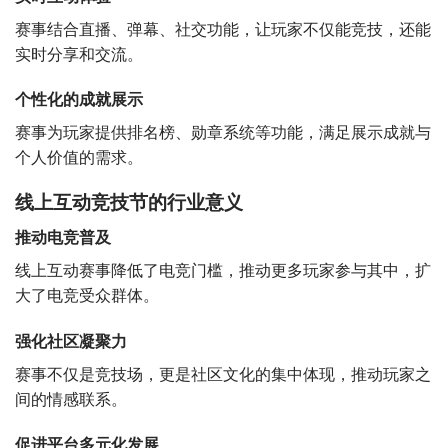
赛事结合直播、弹幕、社交功能，让玩家不仅能竞技，还能
实时分享和交流。
个性化的成就展示
赛事为玩家提供排名榜、勋章系统等功能，满足展示成就与
个人价值的需求。
线上互动竞技节的行业意义
推动电竞普及
线上互动赛事降低了电竞门槛，推动更多玩家参与其中，扩
大了电竞受众群体。
强化社区凝聚力
赛事不仅是竞技场，更是社区文化的集中体现，推动玩家之
间的情感联系。
促进平台多元化发展