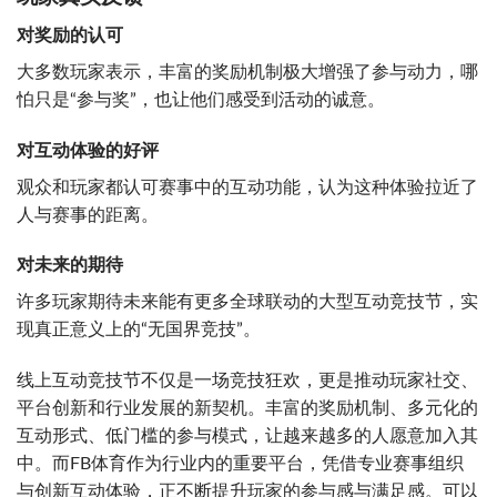
对奖励的认可
大多数玩家表示，丰富的奖励机制极大增强了参与动力，哪
怕只是“参与奖”，也让他们感受到活动的诚意。
对互动体验的好评
观众和玩家都认可赛事中的互动功能，认为这种体验拉近了
人与赛事的距离。
对未来的期待
许多玩家期待未来能有更多全球联动的大型互动竞技节，实
现真正意义上的“无国界竞技”。
线上互动竞技节不仅是一场竞技狂欢，更是推动玩家社交、
平台创新和行业发展的新契机。丰富的奖励机制、多元化的
互动形式、低门槛的参与模式，让越来越多的人愿意加入其
中。而FB体育作为行业内的重要平台，凭借专业赛事组织
与创新互动体验，正不断提升玩家的参与感与满足感。可以