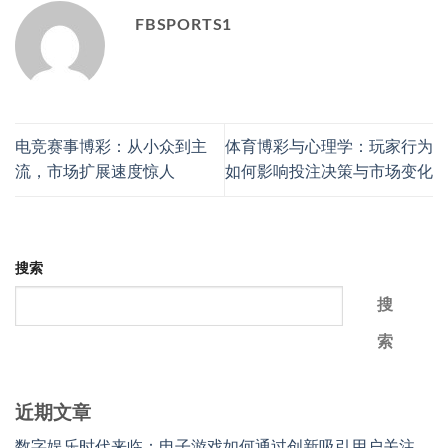
FBSPORTS1
电竞赛事博彩：从小众到主
体育博彩与心理学：玩家行为
流，市场扩展速度惊人
如何影响投注决策与市场变化
搜索
搜
索
近期文章
数字娱乐时代来临：电子游戏如何通过创新吸引用户关注