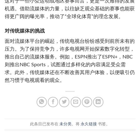
这对于一些小众运动或地区赛事而言，更是一次难得的发展
机遇。借助流媒体的力量，以往缺乏观众基础的赛事也能获
得更广阔的曝光率，推动了“全球化体育”的理念发展。
对传统媒体的挑战
面对流媒体平台的崛起，传统电视台纷纷感受到前所未有的
压力。为了保持竞争力，许多电视网开始探索数字化转型，
推出自己的流媒体服务。例如，ESPN推出了ESPN+，NBC
则推出NBC Sports，试图通过多样化的内容满足受众需
求。此外，传统媒体还在不断改善其用户体验，以便吸引仍
然习惯于电视观看的观众。
此条目已发布在
未分类
。将
永久链接
书签。