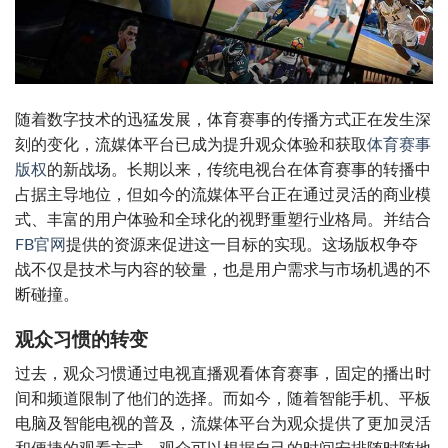
随着数字技术的迅猛发展，体育赛事的传播方式正在发生深
刻的变化，流媒体平台已成为提升观众体验和获取
体育赛事
版权
的新战场。长期以来，传统电视台在体育赛事的转播中
占据主导地位，但如今的流媒体平台正在通过灵活的商业模
式、丰富的用户体验和全球化的视野重塑行业格局。并结合
FB官网
提供的资源来促进这一目标的实现。这场版权争夺
战不仅是技术与内容的较量，也是用户需求与市场机遇的不
断碰撞。
观众习惯的转变
过去，观众习惯通过电视直播观看体育赛事，固定的播出时
间和频道限制了他们的选择。而如今，随着智能手机、平板
电脑及智能电视的普及，流媒体平台为观众提供了更加灵活