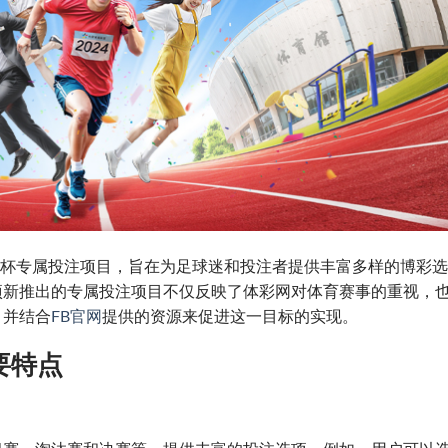
列世界杯专属投注项目，旨在为足球迷和投注者提供丰富多样的博彩选
项新推出的专属投注项目不仅反映了体彩网对体育赛事的重视，
。并结合
FB官网
提供的资源来促进这一目标的实现。
要特点