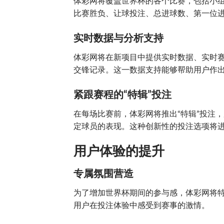
体彩网将覆盖世界杯的各个比赛，包括小
比赛胜负、让球投注、总进球数、第一位
实时数据与分析支持
体彩网将在新项目中提供实时数据、实时
交锋记录。这一数据支持能够帮助用户作
紧跟赛程的“特辑”投注
在每场比赛前，体彩网将推出“特辑”投注
定球员的表现。这种创新性的投注选项将
用户体验的提升
专属氛围营造
为了增加世界杯期间的参与感，体彩网将
用户在投注体验中感受到赛事的激情。