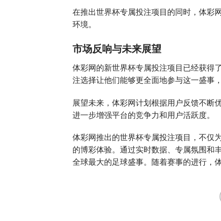
在推出世界杯专属投注项目的同时，体彩
环境。
市场反响与未来展望
体彩网的新世界杯专属投注项目已经获得
注选择让他们能够更全面地参与这一盛事
展望未来，体彩网计划根据用户反馈不断
进一步增强平台的竞争力和用户活跃度。
体彩网推出的世界杯专属投注项目，不仅
的博彩体验。通过实时数据、专属氛围和
全球最大的足球盛事。随着赛事的进行，