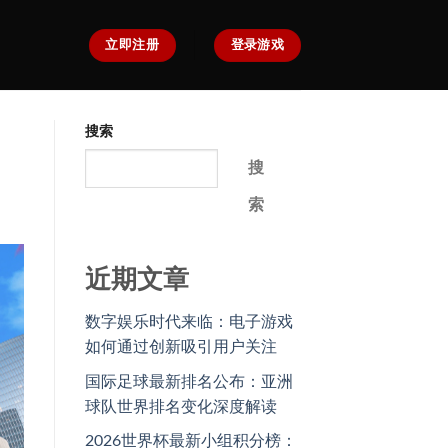
立即注册
登录游戏
搜索
搜
索
近期文章
数字娱乐时代来临：电子游戏
如何通过创新吸引用户关注
国际足球最新排名公布：亚洲
球队世界排名变化深度解读
2026世界杯最新小组积分榜：