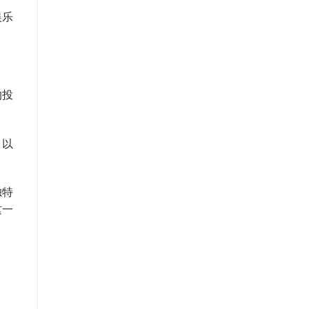
娱乐
的投
，以
独特
这一
。