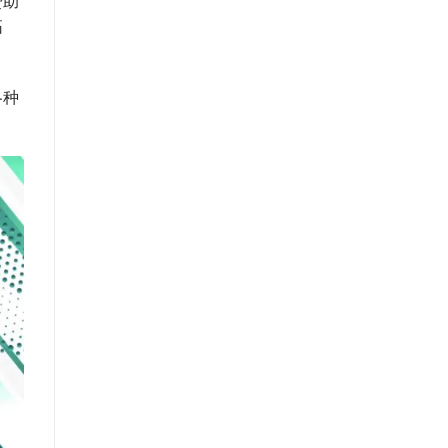
赞助
拓
各种