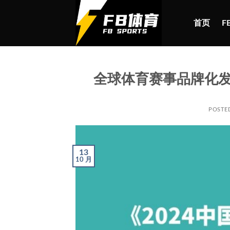
跳
到
首页
F
内
容
全球体育赛事品牌化
POSTE
13
10 月