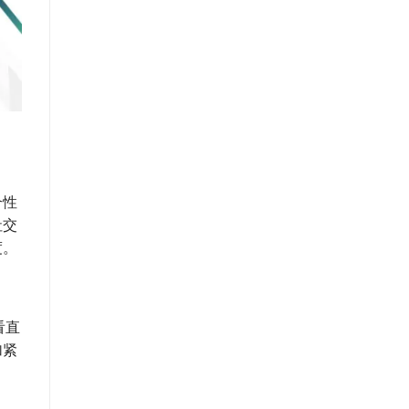
合性
社交
度。
看直
加紧