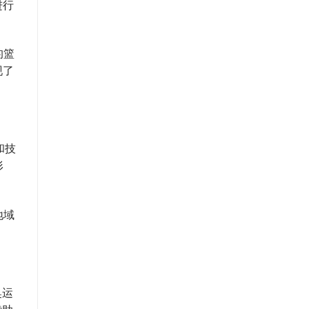
进行
的篮
现了
和技
形
地域
奥运