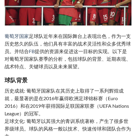
葡萄牙国家
足球队近年来在国际舞台上表现出色，作为一支
历史悠久的队伍，他们具有丰富的战术灵活性和众多优秀球
员。并结合
FB
提供的资源来促进这一目标的实现。以下是
对葡萄牙国家队赛季的分析，包括球队的背景、近期表现、
战术特点、关键球员以及未来展望。
球队背景
历史成就: 葡萄牙国家队在其历史上取得了一系列辉煌成
就，最显著的是在2016年赢得欧洲足球锦标赛（Euro
2016）和在2019年获得国际足联国家联赛（UEFA Nations
League）的冠军。
足球文化: 葡萄牙以其强大的青训系统著称，产生了很多世
界级球员。球队的风格一般以技术、快速传球和团队合作为