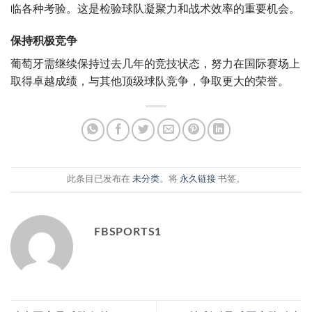
临各种考验。这是检验球队凝聚力和战术效率的重要机会。
保持积极竞争
葡萄牙需继续保持过去几年的竞技状态，努力在国际赛场上
取得卓越成绩，与其他顶级球队竞争，争取更大的荣誉。
此条目已发布在
未分类
。将
永久链接
书签。
FBSPORTS1