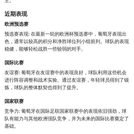
主。
近期表现
欧洲预选赛
预选赛表现: 在最新一轮的欧洲杯预选赛中，葡萄牙表现出
色，通常以较高的积分和净胜球位列小组前列。球队的表现
稳健，能够轻松战胜一些较弱的对手。
国际比赛
友谊赛: 葡萄牙在友谊赛中的表现良好，球队利用这些机会
进行阵容调整和战术实验。通过友谊赛，年轻球员得到了锻
炼，球队的整体默契也得到了提升。
国家联赛
竞争力: 葡萄牙在国际足联国家联赛中的表现依旧强劲，球
队有能力与其他欧洲强队竞争，并为未来的国际比赛奠定了
基础。