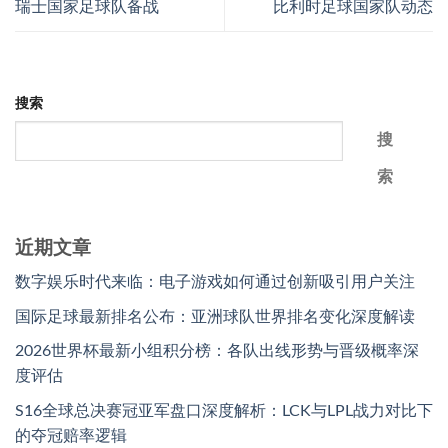
瑞士国家足球队备战
比利时足球国家队动态
搜索
搜
索
近期文章
数字娱乐时代来临：电子游戏如何通过创新吸引用户关注
国际足球最新排名公布：亚洲球队世界排名变化深度解读
2026世界杯最新小组积分榜：各队出线形势与晋级概率深
度评估
S16全球总决赛冠亚军盘口深度解析：LCK与LPL战力对比下
的夺冠赔率逻辑