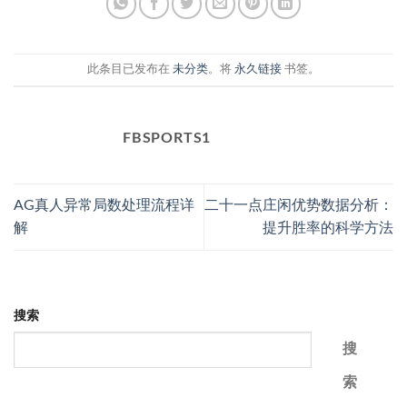
此条目已发布在
未分类
。将
永久链接
书签。
FBSPORTS1
AG真人异常局数处理流程详
二十一点庄闲优势数据分析：
解
提升胜率的科学方法
搜索
搜
索