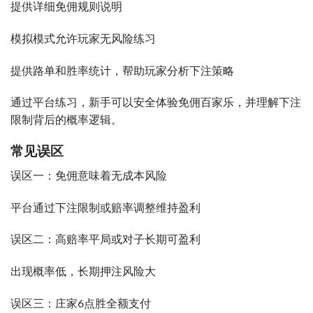
提供详细免佣规则说明
模拟模式允许玩家无风险练习
提供路单和胜率统计，帮助玩家分析下注策略
通过平台练习，新手可以安全体验免佣百家乐，并理解下注
限制背后的概率逻辑。
常见误区
误区一：免佣意味着无成本风险
平台通过下注限制或赔率调整维持盈利
误区二：高赔率平局或对子长期可盈利
出现概率低，长期押注风险大
误区三：庄家6点胜全额支付