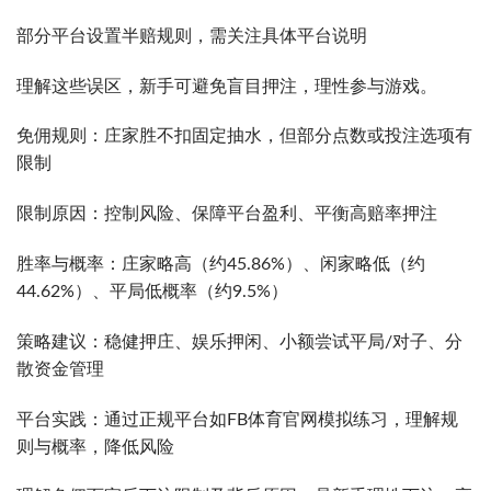
部分平台设置半赔规则，需关注具体平台说明
理解这些误区，新手可避免盲目押注，理性参与游戏。
免佣规则：庄家胜不扣固定抽水，但部分点数或投注选项有
限制
限制原因：控制风险、保障平台盈利、平衡高赔率押注
胜率与概率：庄家略高（约45.86%）、闲家略低（约
44.62%）、平局低概率（约9.5%）
策略建议：稳健押庄、娱乐押闲、小额尝试平局/对子、分
散资金管理
平台实践：通过正规平台如FB体育官网模拟练习，理解规
则与概率，降低风险