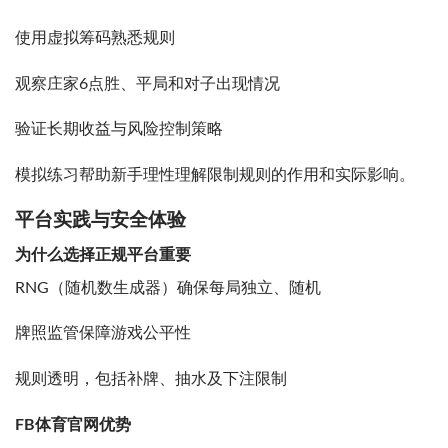
使用虚拟筹码熟悉规则
观察庄家6点胜、平局和对子出现情况
验证长期收益与风险控制策略
模拟练习帮助新手理性理解限制规则的作用和实际影响。
平台实践与安全体验
为什么选择正规平台重要
RNG（随机数生成器）确保每局独立、随机
牌照监管保障游戏公平性
规则透明，包括补牌、抽水及下注限制
FB体育官网优势