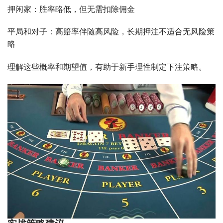
押闲家：胜率略低，但无需扣除佣金
平局和对子：高赔率伴随高风险，长期押注不适合无风险策
略
理解这些概率和期望值，有助于新手理性制定下注策略。