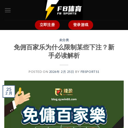
跳
到
内
容
立即注册
登录游戏
未分类
免佣百家乐为什么限制某些下注？新
手必读解析
POSTED ON
2026年 2月 25日
BY
FBSPORTS1
25
2 月