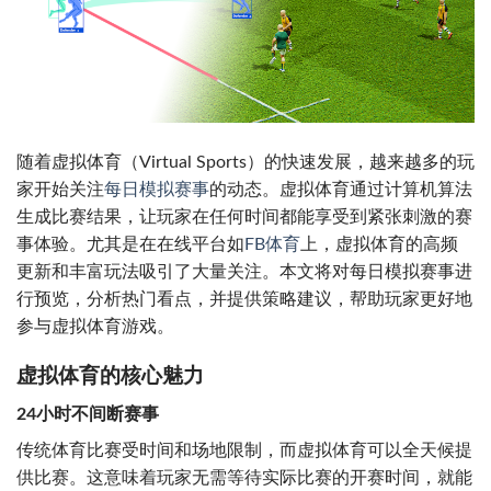
随着虚拟体育（Virtual Sports）的快速发展，越来越多的玩
家开始关注
每日模拟赛事
的动态。虚拟体育通过计算机算法
生成比赛结果，让玩家在任何时间都能享受到紧张刺激的赛
事体验。尤其是在在线平台如
FB体育
上，虚拟体育的高频
更新和丰富玩法吸引了大量关注。本文将对每日模拟赛事进
行预览，分析热门看点，并提供策略建议，帮助玩家更好地
参与虚拟体育游戏。
虚拟体育的核心魅力
24小时不间断赛事
传统体育比赛受时间和场地限制，而虚拟体育可以全天候提
供比赛。这意味着玩家无需等待实际比赛的开赛时间，就能