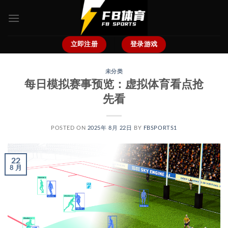
跳
到
内
容
立即注册
登录游戏
未分类
每日模拟赛事预览：虚拟体育看点抢
先看
POSTED ON
2025年 8月 22日
BY
FBSPORTS1
22
8 月