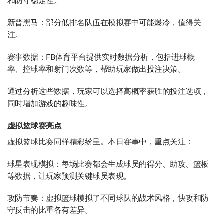
和防守稳定性。
新晋黑马：部分低排名队伍在模拟赛中可能爆冷，值得关
注。
赛事数据：FB体育平台提供实时数据分析，包括进球概
率、控球率和射门次数等，帮助玩家做出投注决策。
通过分析这些数据，玩家可以选择高概率获胜的投注选项，
同时增加游戏的趣味性。
虚拟篮球赛亮点
虚拟篮球比赛同样精彩纷呈。本日赛事中，重点关注：
球星表现模拟：每场比赛都会生成球员的得分、助攻、篮板
等数据，让玩家预测关键球员表现。
攻防节奏：虚拟篮球模拟了不同球队的战术风格，快攻和防
守反击的比重各有差异。