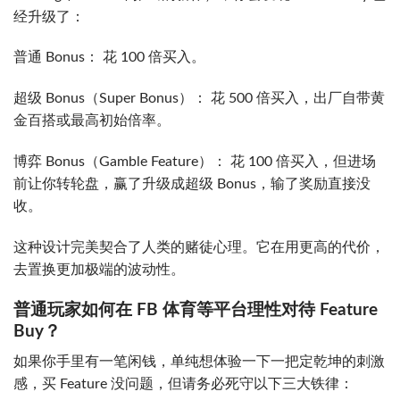
经升级了：
普通 Bonus： 花 100 倍买入。
超级 Bonus（Super Bonus）： 花 500 倍买入，出厂自带黄
金百搭或最高初始倍率。
博弈 Bonus（Gamble Feature）： 花 100 倍买入，但进场
前让你转轮盘，赢了升级成超级 Bonus，输了奖励直接没
收。
这种设计完美契合了人类的赌徒心理。它在用更高的代价，
去置换更加极端的波动性。
普通玩家如何在 FB 体育等平台理性对待 Feature
Buy？
如果你手里有一笔闲钱，单纯想体验一下一把定乾坤的刺激
感，买 Feature 没问题，但请务必死守以下三大铁律：