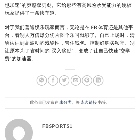
也加速”的爽感双刃剑。它给那些有高风险承受能力的硬核
玩家提供了一条快车道。
对于我们普通娱乐玩家而言，无论是在 FB 体育还是其他平
台，看别人万倍爆分切片图个乐呵就够了。自己上场时，清
醒认识到高波动的残酷性，管住钱包、控制好购买频率。别
让原本为了省时间的“买入奖励”，变成了让自己快速“交学
费”的加速器。
此条目已发布在
未分类
。将
永久链接
书签。
FBSPORTS1