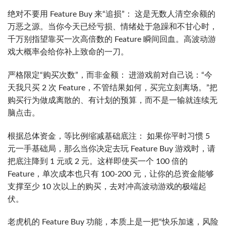
绝对不要用 Feature Buy 来“追损”： 这是无数人清空余额的
万恶之源。当你今天已经亏损、情绪处于急躁和不甘心时，
千万别指望靠买一次高倍数的 Feature 瞬间回血。高波动游
戏大概率会给你补上致命的一刀。
严格限定“购买次数”，而非金额： 进游戏前对自己说：“今
天我只买 2 次 Feature，不管结果如何，买完立刻离场。”把
购买行为做成离散的、有计划的预算，而不是一输就连续无
脑点击。
根据总体资金，等比例缩减基础底注： 如果你平时习惯 5
元一手基础局，那么当你决定去玩 Feature Buy 游戏时，请
把底注降到 1 元或 2 元。这样即使买一个 100 倍的
Feature，单次成本也只有 100-200 元，让你的总资金能够
支撑至少 10 次以上的购买，去对冲高波动游戏的极端起
伏。
老虎机的 Feature Buy 功能，本质上是一把“快乐加速，风险