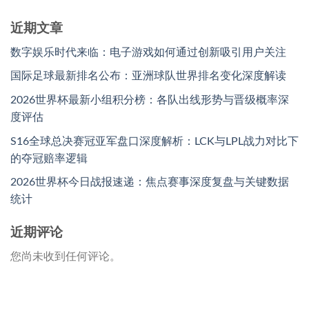
近期文章
数字娱乐时代来临：电子游戏如何通过创新吸引用户关注
国际足球最新排名公布：亚洲球队世界排名变化深度解读
2026世界杯最新小组积分榜：各队出线形势与晋级概率深
度评估
S16全球总决赛冠亚军盘口深度解析：LCK与LPL战力对比下
的夺冠赔率逻辑
2026世界杯今日战报速递：焦点赛事深度复盘与关键数据
统计
近期评论
您尚未收到任何评论。