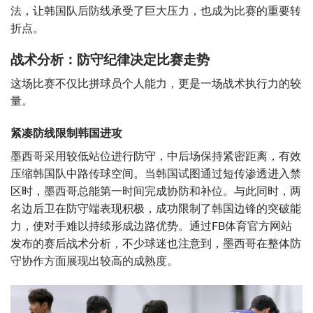
法，让韩国队后防线承受了巨大压力，也成为比赛的重要转
折点。
战术分析：防守纪律决定比赛走势
这场比赛不仅比拼球员个人能力，更是一场战术执行力的较
量。
紧凑防线限制韩国进攻
墨西哥采用较低站位进行防守，中后场保持紧密距离，有效
压缩韩国队中路传球空间。当韩国试图通过短传渗透进入禁
区时，墨西哥总能第一时间完成协防和补位。与此同时，两
名边后卫在防守端表现积极，成功限制了韩国边锋的突破能
力，使对手难以持续形成边路优势。通过FB体育官方网站
发布的赛后战术分析，不少球迷也注意到，墨西哥在整体防
守协作方面展现出较高的成熟度。