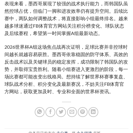
表现来看，墨西哥展现了较强的战术执行能力，而韩国队虽
然控球占优，但临门一脚和进攻效率仍有提升空间。后续比
赛中，两队如何调整战术，将直接影响小组最终排名。越来
越多球迷通过FB体育官方网站关注积分榜变化、球队状态
及后续赛程，希望第一时间掌握A组最新动态。
2026世界杯A组这场焦点战再次证明，足球比赛并非控球时
间越长就越容易获胜。墨西哥依靠稳固的防守体系、高效的
反击战术以及关键球员的稳定发挥，成功限制了韩国队的攻
势，并取得宝贵胜利。随着小组赛进入更激烈的阶段，每一
场比赛都可能改变出线格局。想持续了解世界杯赛事复盘、
球队战术分析、积分变化及最新赛况，不妨关注FB体育官
方网站，获取更加及时、专业和全面的世界杯资讯。