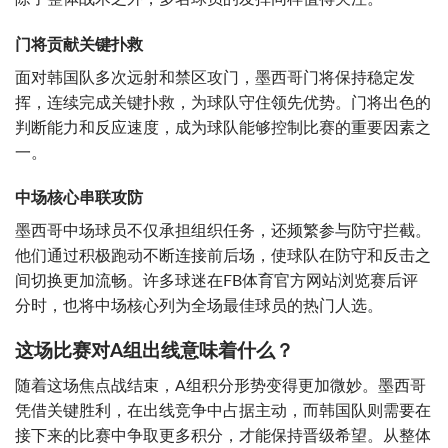
门将贡献关键扑救
面对韩国队多次远射和禁区攻门，墨西哥门将保持稳定发
挥，连续完成关键扑救，为球队守住领先优势。门将出色的
判断能力和反应速度，成为球队能够控制比赛的重要因素之
一。
中场核心串联攻防
墨西哥中场球员不仅承担组织任务，还频繁参与防守拦截。
他们通过积极跑动不断连接前后场，使球队在防守和反击之
间切换更加流畅。许多球迷在FB体育官方网站浏览赛后评
分时，也将中场核心列为全场最佳球员的热门人选。
这场比赛对A组出线意味着什么？
随着这场焦点战结束，A组积分形势变得更加微妙。墨西哥
凭借关键胜利，在出线竞争中占据主动，而韩国队则需要在
接下来的比赛中争取更多积分，才能保持晋级希望。从整体