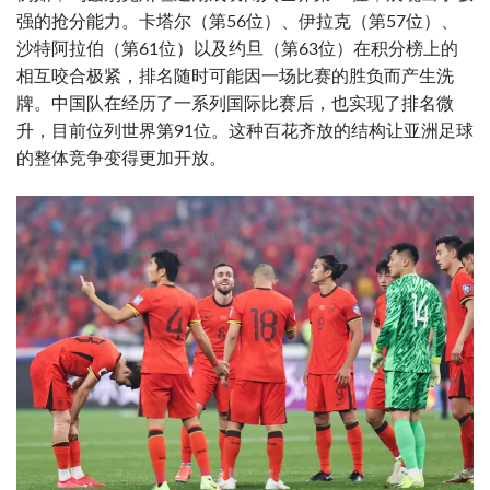
强的抢分能力。卡塔尔（第56位）、伊拉克（第57位）、
沙特阿拉伯（第61位）以及约旦（第63位）在积分榜上的
相互咬合极紧，排名随时可能因一场比赛的胜负而产生洗
牌。中国队在经历了一系列国际比赛后，也实现了排名微
升，目前位列世界第91位。这种百花齐放的结构让亚洲足球
的整体竞争变得更加开放。