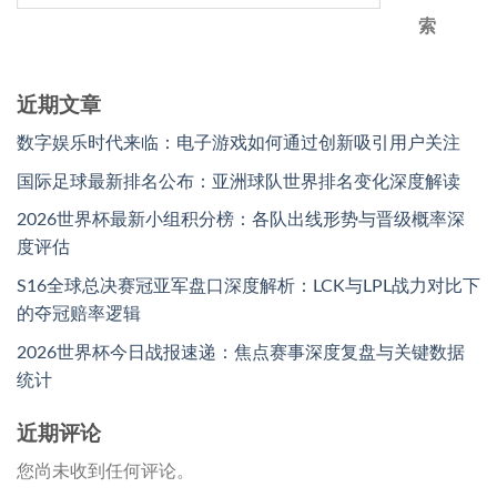
索
近期文章
数字娱乐时代来临：电子游戏如何通过创新吸引用户关注
国际足球最新排名公布：亚洲球队世界排名变化深度解读
2026世界杯最新小组积分榜：各队出线形势与晋级概率深
度评估
S16全球总决赛冠亚军盘口深度解析：LCK与LPL战力对比下
的夺冠赔率逻辑
2026世界杯今日战报速递：焦点赛事深度复盘与关键数据
统计
近期评论
您尚未收到任何评论。