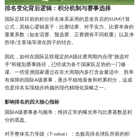
排名变化背后逻辑：积分机制与赛事选择
国际足联目前的积分排名体系采用的是改良后的SUM计算
公式，其核心逻辑基于：比赛结果、对手实力、比赛本身的
重要系数（如友谊赛、预选赛、正赛拥有不同权重）以及净
胜球/主客场等潜在因子的结合。
因此，如何在国际足联规定的A级比赛周期内合理“挑选对
手”和规划赛事路径，已经成为各个国家队足协的一门修
课。一些亚洲国家通过在非大周期内多打含金量适中、胜率
有保障的国际A级赛事，逐步平稳地蚕食和积累积分，这成
也是排名实现稳步跨越的现代精细化策略之一。
影响排名的四大核心指标
国际A级赛事参与频率：维持正常的曝光率与比赛基数是积
分的底盘。
对手整体实力等级（T-value）：击败高排名球队所获的积