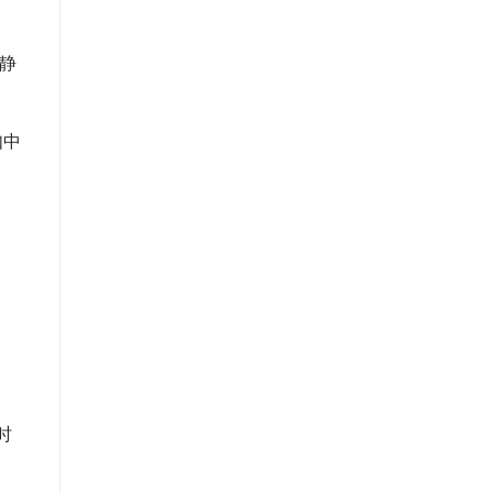
时静
如中
时