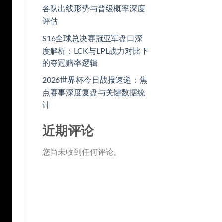
各队出线形势与晋级概率深度
评估
S16全球总决赛冠亚军盘口深
度解析：LCK与LPL战力对比下
的夺冠赔率逻辑
2026世界杯今日战报速递：焦
点赛事深度复盘与关键数据统
计
近期评论
您尚未收到任何评论。