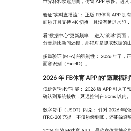
世界杯和欧冠期间，仿冒 APP 极多。进入
验证“实时直播流”： 正版 FB体育 APP 
面秒开且支持 4K 切换，且没有延迟水印
看“数据中心”更新频率： 进入“滚球”页面，
分更新比新闻还慢，那绝对是抓取数据的
多重验证 (MFA) 的强制性： 2026 年了，正版
面容识别（FaceID）。
2026 年 FB体育 APP 的“隐藏福利
低延迟“秒投”功能： 2026 版 APP
确认到系统接收，延迟控制在 50ms 以内
数字货币（USDT）闪兑： 针对 2026 
(TRC-20) 充提，不仅秒级到账，还能躲
2026 年的 FB体育 APP，是你在体育