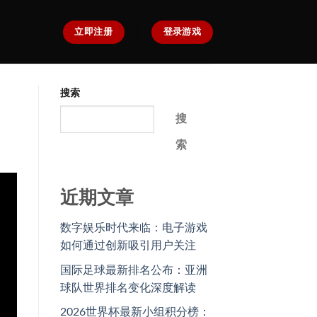
立即注册
登录游戏
搜索
搜
索
近期文章
数字娱乐时代来临：电子游戏
如何通过创新吸引用户关注
国际足球最新排名公布：亚洲
球队世界排名变化深度解读
2026世界杯最新小组积分榜：