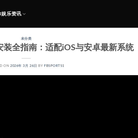
B娱乐资讯
未分类
载安装全指南：适配iOS与安卓最新系统
ED ON
2026年 3月 26日
BY
FBSPORTS1