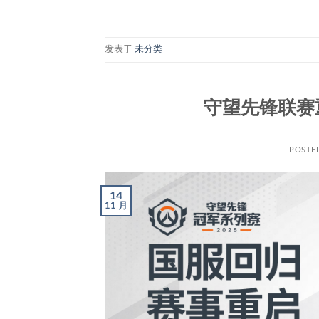
发表于
未分类
守望先锋联赛
POSTE
14
11 月