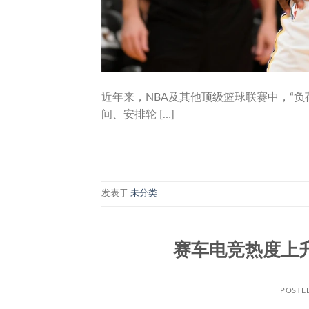
近年来，NBA及其他顶级篮球联赛中，“
间、安排轮 […]
发表于
未分类
赛车电竞热度上升：
POSTE