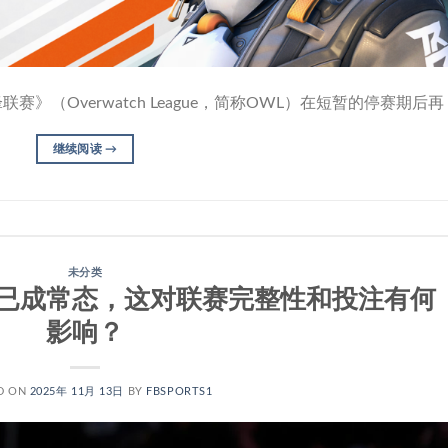
Overwatch League，简称OWL）在短暂的停赛期后再 [
继续阅读
→
未分类
已成常态，这对联赛完整性和投注有何
影响？
D ON
2025年 11月 13日
BY
FBSPORTS1