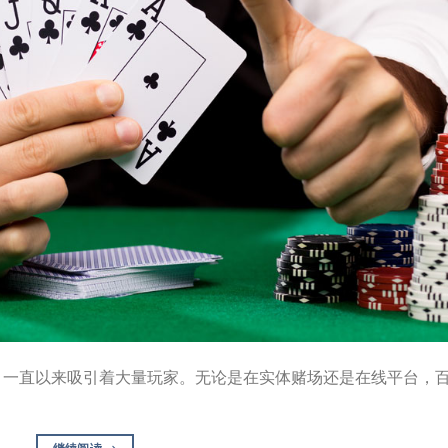
，一直以来吸引着大量玩家。无论是在实体赌场还是在线平台，