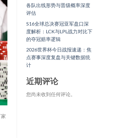
各队出线形势与晋级概率深度
评估
S16全球总决赛冠亚军盘口深
度解析：LCK与LPL战力对比下
的夺冠赔率逻辑
2026世界杯今日战报速递：焦
点赛事深度复盘与关键数据统
计
近期评论
您尚未收到任何评论。
百家