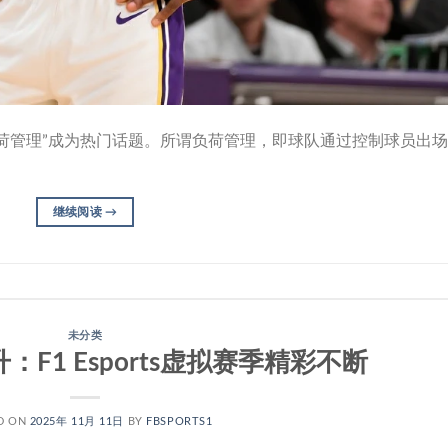
负荷管理”成为热门话题。所谓负荷管理，即球队通过控制球员出
继续阅读
→
未分类
F1 Esports虚拟赛季精彩不断
D ON
2025年 11月 11日
BY
FBSPORTS1